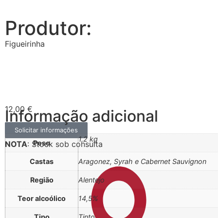
Produtor:
Figueirinha
12,00
€
Informação adicional
Solicitar informações
1,2 kg
Peso
NOTA
: Stock sob consulta
Castas
Aragonez, Syrah e Cabernet Sauvignon
Região
Alentejo
Teor alcoólico
14,5%
Tipo
Tinto