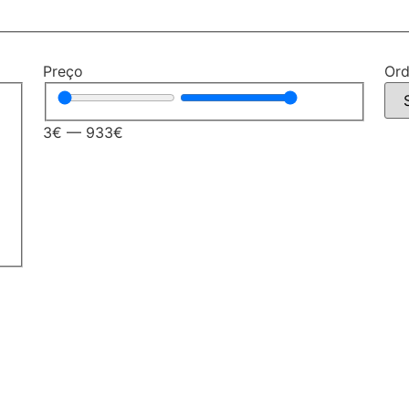
Preço
Ord
3
€
—
933
€