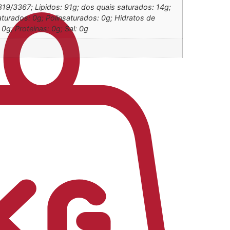
819/3367; Lipidos: 91g; dos quais saturados: 14g;
turados: 0g; Polinsaturados: 0g; Hidratos de
0g; Proteinas: 0g; Sal: 0g