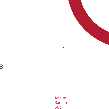
s
Azeite
Ramim
50cl