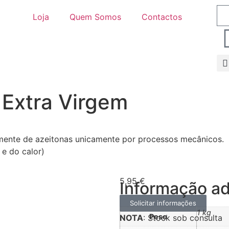
Loja
Quem Somos
Contactos
 Extra Virgem
amente de azeitonas unicamente por processos mecânicos.
 e do calor)
5,95
€
Informação ad
Solicitar informações
1 kg
Peso
NOTA
: Stock sob consulta