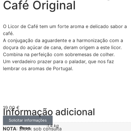
Café Original
O Licor de Café tem um forte aroma e delicado sabor a
café.
A conjugação da aguardente e a harmonização com a
doçura do açúcar de cana, deram origem a este licor.
Combina na perfeição com sobremesas de colher.
Um verdadeiro prazer para o paladar, que nos faz
lembrar os aromas de Portugal.
19,00
€
Informação adicional
Solicitar informações
1,4 kg
Peso
NOTA
: Stock sob consulta