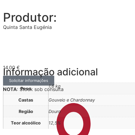
Produtor:
Quinta Santa Eugénia
14,00
€
Informação adicional
Solicitar informações
1,6 kg
Peso
NOTA
: Stock sob consulta
Castas
Gouveio e Chardonnay
Região
Douro
Teor alcoólico
12,5%