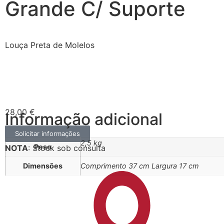
Grande C/ Suporte
Louça Preta de Molelos
28,00
€
Informação adicional
Solicitar informações
2,5 kg
Peso
NOTA
: Stock sob consulta
Dimensões
Comprimento 37 cm Largura 17 cm