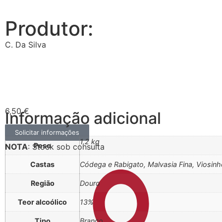
Produtor:
C. Da Silva
6,50
€
Informação adicional
Solicitar informações
1,2 kg
Peso
NOTA
: Stock sob consulta
Castas
Códega e Rabigato, Malvasia Fina, Viosinh
Região
Douro
Teor alcoólico
13%
Tipo
Branco