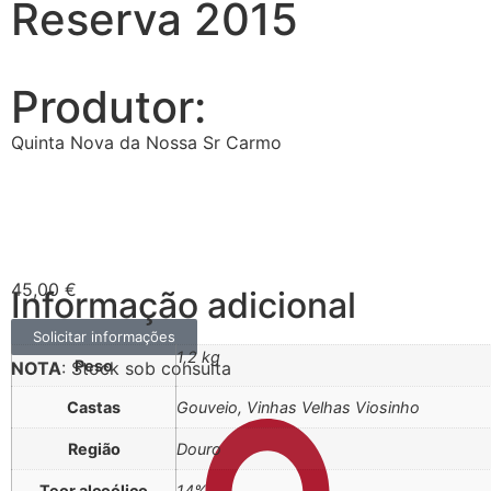
Reserva 2015
Produtor:
Quinta Nova da Nossa Sr Carmo
45,00
€
Informação adicional
Solicitar informações
1,2 kg
Peso
NOTA
: Stock sob consulta
Castas
Gouveio, Vinhas Velhas Viosinho
Região
Douro
Teor alcoólico
14%