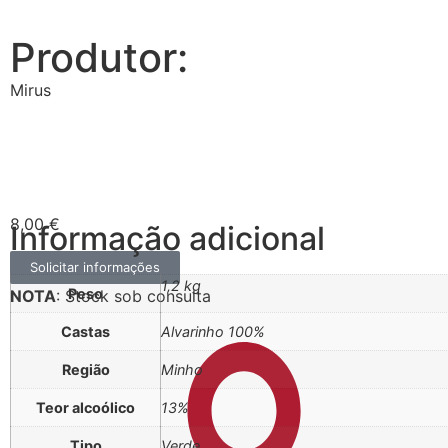
Produtor:
Mirus
8,00
€
Informação adicional
Solicitar informações
1,2 kg
Peso
NOTA
: Stock sob consulta
Castas
Alvarinho 100%
Região
Minho
Teor alcoólico
13%
Tipo
Verde