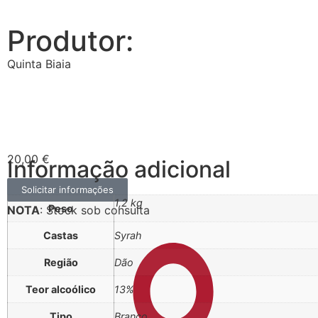
Produtor:
Quinta Biaia
20,00
€
Informação adicional
Solicitar informações
1,2 kg
Peso
NOTA
: Stock sob consulta
Castas
Syrah
Região
Dão
Teor alcoólico
13%
Tipo
Branco