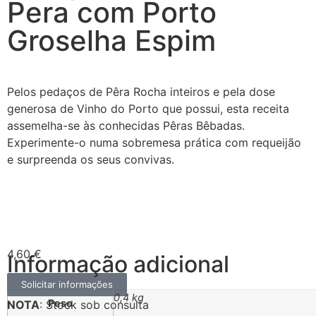
Pera com Porto
Groselha Espim
Pelos pedaços de Pêra Rocha inteiros e pela dose
generosa de Vinho do Porto que possui, esta receita
assemelha-se às conhecidas Pêras Bêbadas.
Experimente-o numa sobremesa prática com requeijão
e surpreenda os seus convivas.
4,60
€
Informação adicional
Solicitar informações
0,4 kg
Peso
NOTA
: Stock sob consulta